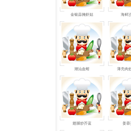
金银蒜腌虾姑
海鲜
潮汕血蚶
薄壳肉
翅脯炒芥蓝
姜蓉