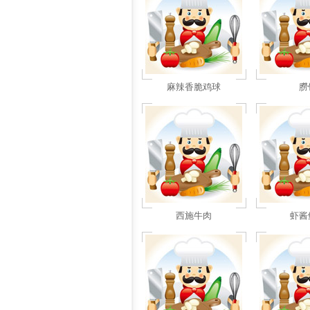
麻辣香脆鸡球
朥
西施牛肉
虾酱