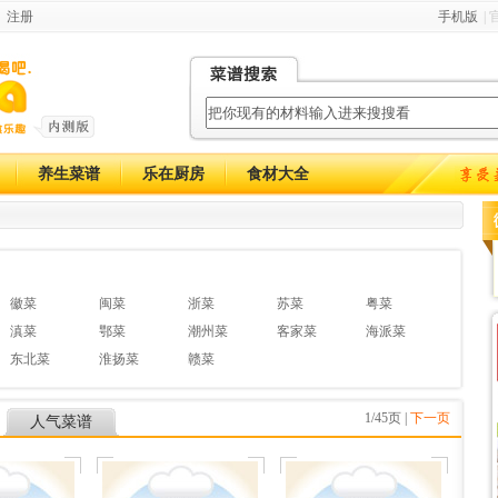
注册
手机版
|
养生菜谱
乐在厨房
食材大全
徽菜
闽菜
浙菜
苏菜
粤菜
滇菜
鄂菜
潮州菜
客家菜
海派菜
东北菜
淮扬菜
赣菜
1/45页 |
下一页
人气菜谱