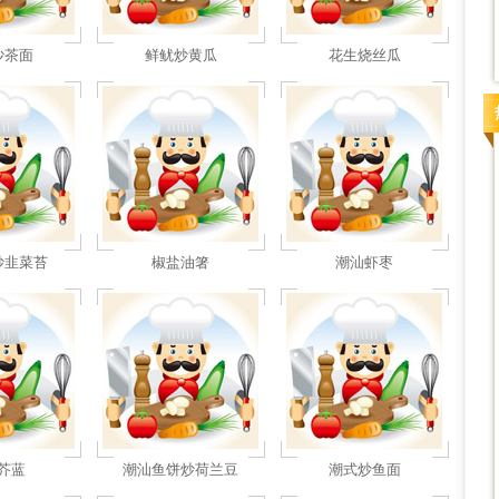
沙茶面
鲜鱿炒黄瓜
花生烧丝瓜
炒韭菜苔
椒盐油箸
潮汕虾枣
芥蓝
潮汕鱼饼炒荷兰豆
潮式炒鱼面