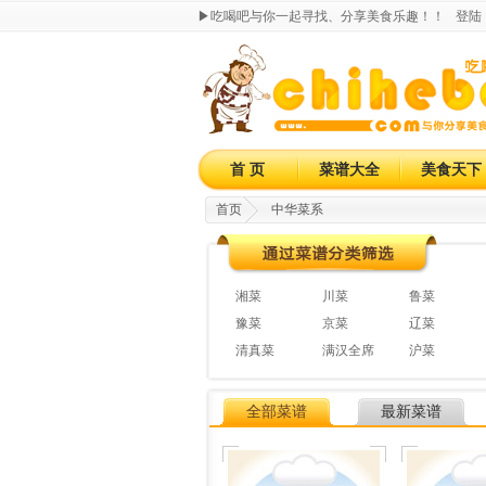
▶吃喝吧与你一起寻找、分享美食乐趣！！
登陆
首 页
菜谱大全
美食天下
首页
中华菜系
湘菜
川菜
鲁菜
豫菜
京菜
辽菜
清真菜
满汉全席
沪菜
全部菜谱
最新菜谱