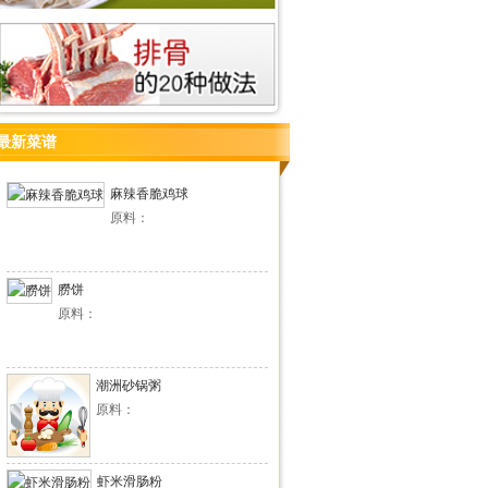
最新菜谱
麻辣香脆鸡球
原料：
朥饼
原料：
潮洲砂锅粥
原料：
虾米滑肠粉