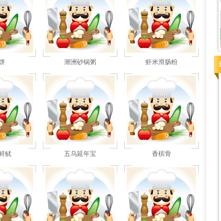
饼
潮洲砂锅粥
虾米滑肠粉
鲜鱿
五乌延年宝
香槟骨