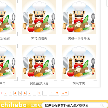
菜炒生蚝
南瓜烧腊肉
黑椒牛肉炒洋葱
牛肉
豌豆苗炒鸡蛋
胡辣羊肉
页
1
2
3
4
5
6
7
8
9
10
下一页
末页