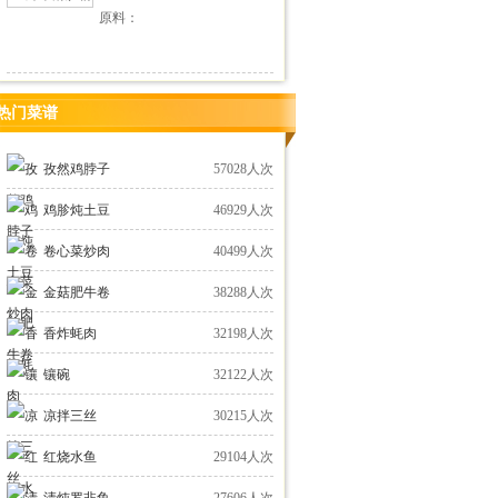
原料：
热门菜谱
孜然鸡脖子
57028人次
鸡胗炖土豆
46929人次
卷心菜炒肉
40499人次
金菇肥牛卷
38288人次
香炸蚝肉
32198人次
镶碗
32122人次
凉拌三丝
30215人次
红烧水鱼
29104人次