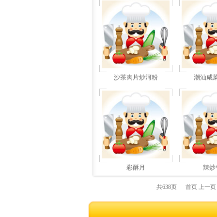
沙茶肉片炒河粉
潮汕咸
彩酥月
辣炒
共638页 首页 上一