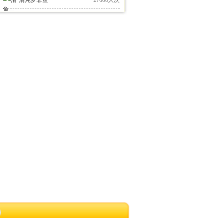
清炖罗非鱼
27606人次