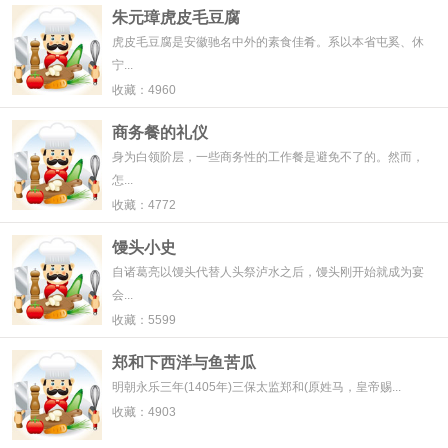
朱元璋虎皮毛豆腐
虎皮毛豆腐是安徽驰名中外的素食佳肴。系以本省屯奚、休
宁...
收藏：4960
商务餐的礼仪
身为白领阶层，一些商务性的工作餐是避免不了的。然而，
怎...
收藏：4772
馒头小史
自诸葛亮以馒头代替人头祭泸水之后，馒头刚开始就成为宴
会...
收藏：5599
郑和下西洋与鱼苦瓜
明朝永乐三年(1405年)三保太监郑和(原姓马，皇帝赐...
收藏：4903