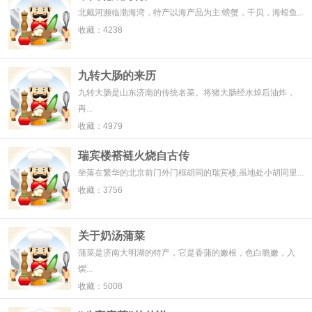
北戴河濒临渤海湾，特产以海产品为主:螃蟹，干贝，海蝗鱼...
收藏：4238
九转大肠的来历
九转大肠是山东济南的传统名菜。将猪大肠经水焯后油炸，
再...
收藏：4979
瑞宾楼褡裢火烧自古传
坐落在繁华的北京前门外门框胡同的瑞宾楼,虽地处小胡同里...
收藏：3756
关于奶汤蒲菜
蒲菜是济南大明湖的特产，它是香蒲的嫩根，色白脆嫩，入
馔...
收藏：5008