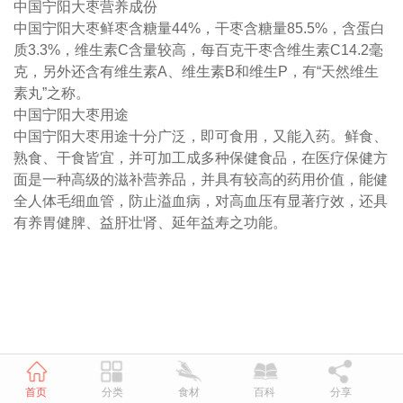
中国宁阳大枣营养成份
中国宁阳大枣鲜枣含糖量44%，干枣含糖量85.5%，含蛋白
质3.3%，维生素C含量较高，每百克干枣含维生素C14.2毫
克，另外还含有维生素A、维生素B和维生P，有“天然维生
素丸”之称。
中国宁阳大枣用途
中国宁阳大枣用途十分广泛，即可食用，又能入药。鲜食、
熟食、干食皆宜，并可加工成多种保健食品，在医疗保健方
面是一种高级的滋补营养品，并具有较高的药用价值，能健
全人体毛细血管，防止溢血病，对高血压有显著疗效，还具
有养胃健脾、益肝壮肾、延年益寿之功能。
首页
分类
食材
百科
分享