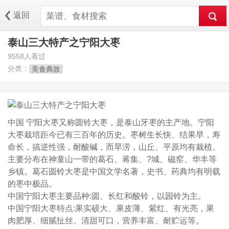
返回
泰山三大特产之宁阳大枣
9558人看过
分类：
美食典故
中国 宁阳大枣又称圆铃大枣，是泰山牙枣的主产地。宁阳
大枣栽培距今已有三百年的历史。枣树生长快、结果早，寿
命长，搞逆性强，耐酸碱，而旱涝，山丘、平原均有栽植。
主要分布在神童山一带的葛石、蒋集、?城、磁窑、华丰等
乡镇。葛石圆铃大枣是中国文学名著，史书、药典均有明载
的枣中极品。
中国宁阳大枣主要品种:圆、长红和酸铃，以园铃为主。
中国宁阳大枣特点:果实硕大、果皮薄、紫红、有光亮，果
肉肥厚、细腻扯丝、清甜可口，营养丰富、耐贮运等。