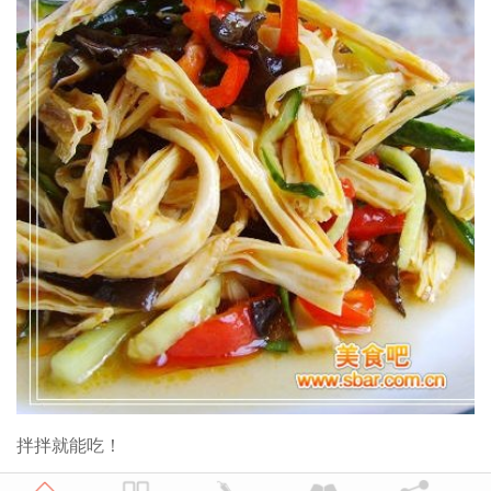
拌拌就能吃！