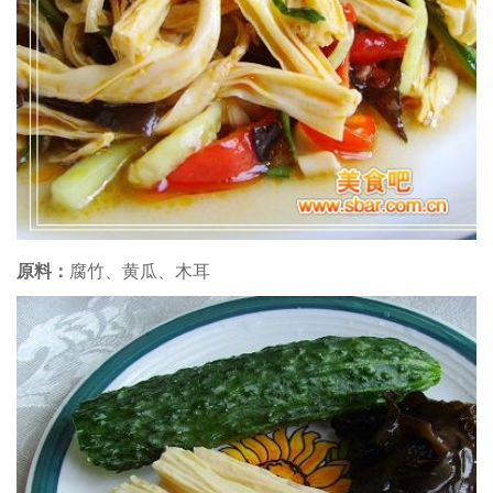
原料：
腐竹、黄瓜、木耳