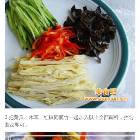
3.把黄瓜、木耳、红椒同腐竹一起加入以上全部调料，拌匀
装盘即可。