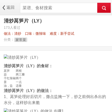
返回
清炒莴笋片（LY）
173人看过
做法：
清炒
口味：
微辣味
难度：
新手尝试
分类：
家常菜
清炒莴笋片（LY）的食材：
莴笋
两根
蒜
两三瓣
干红辣椒
两个
姜
一点
油，盐
适量
清炒莴笋片（LY）的做法：
1、莴笋处理好后切片，撒点盐腌一下，炒之前倒出杀出的
水分，这样炒出来脆