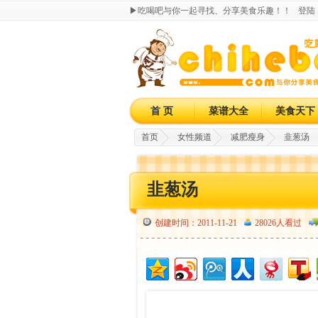
▶吃喝吧与你一起寻找、分享美食乐趣！！
登陆
首 页
菜谱大全
美食天下
首页
女性频道
减肥瘦身
韭葱汤
韭葱汤
创建时间：2011-11-21
28026人看过