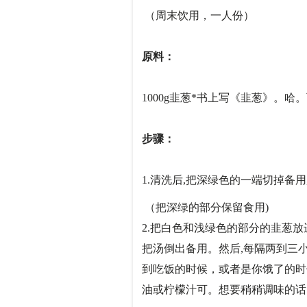
（周末饮用，一人份）
原料：
1000g韭葱*书上写《韭葱》。哈
步骤：
1.清洗后,把深绿色的一端切掉备
（把深绿的部分保留食用)
2.把白色和浅绿色的部分的韭葱放
把汤倒出备用。然后,每隔两到三
到吃饭的时候，或者是你饿了的时
油或柠檬汁可。想要稍稍调味的