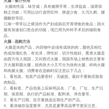
火腿 - 食疗作用
火腿肉性温，味甘咸；具有健脾开胃，生津益血，滋肾填
精之功效；可用以治疗虚劳怔忡、脾虚少食、久泻久痢、腰
腿酸软等症。
江南一带常以之煨汤作为产妇或病后开胃增食的食品；因火
腿有加速创口愈合的功能，现已用为外科手术后的辅助食
品。
火腿 - 选购方法
火腿是块肉产品，内容物中必须有成块的肉，颜色呈粉红
色或玫瑰红色，有光泽，弹性好，切片性能好。熏煮火腿是
由西方传入我国，又叫西式火腿，我国市场上销售的主要有
方火腿和圆火腿，按肉块大小又可分为块肉火腿、碎肉火腿
和肉糜火腿。消费者在选购时应注意以下几点：
1、看包装。包装产品要密封，无破损。最好不要购买散装
肉制品。
2、看标签。产品包装上应标明品名、厂名、厂址、生产日
期、保质期、执行的产品标准、配料表、净含量等。
3、看生产日期。应尽量挑选近期生产的产品。
4、看清储存温度要求，尤其是夏季高温季节更应注意。