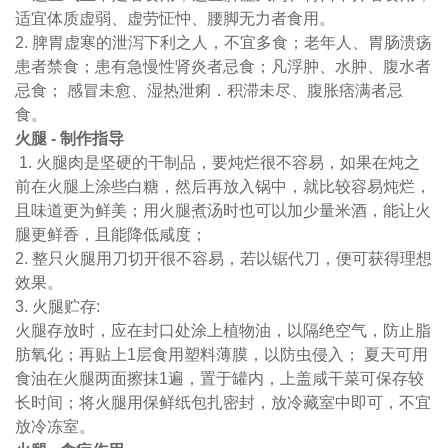
适宜体质虚弱、虚劳怔忡、腰脚无力者食用。
2. 脾胃虚寒的泄泻下利之人，不宜多食；老年人、胃肠溃疡
患者禁食；患有急慢性肾炎者忌食；凡浮肿、水肿、腹水者
忌食； 感冒未愈、湿热泄痢．积滞未尽、腹胀痞满者忌
食。
火腿 - 制作指导
1. 火腿肉是坚硬的干制品，要炖烂很不容易，如果在炖之
前在火腿上涂些白糖，然后再放入锅中，就比较容易炖烂，
且味道更为鲜美；用火腿煮汤时也可以加少量米酒，能让火
腿更鲜香，且能降低咸度；
2. 整只火腿用刀切开很不容易，若以锯代刀，便可获得理想
效果。
3. 火腿贮存:
火腿存放时，应在封口处涂上植物油，以隔绝空气，防止脂
肪氧化；再贴上1层食用塑料薄膜，以防虫侵入； 夏天可用
食油在火腿两面擦抹1遍，置于罐内，上盖咸干菜可保存较
长时间；将火腿用保鲜纸包扎密封，放冷藏室中即可，不宜
放冷冻室。