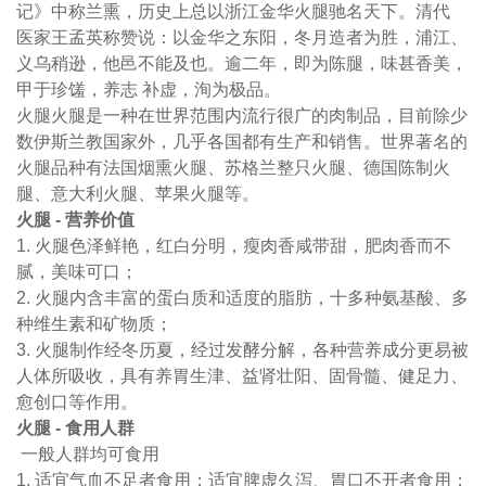
记》中称兰熏，历史上总以浙江金华火腿驰名天下。清代
医家王孟英称赞说：以金华之东阳，冬月造者为胜，浦江、
义乌稍逊，他邑不能及也。逾二年，即为陈腿，味甚香美，
甲于珍馐，养志 补虚，洵为极品。
火腿火腿是一种在世界范围内流行很广的肉制品，目前除少
数伊斯兰教国家外，几乎各国都有生产和销售。世界著名的
火腿品种有法国烟熏火腿、苏格兰整只火腿、德国陈制火
腿、意大利火腿、苹果火腿等。
火腿 - 营养价值
1. 火腿色泽鲜艳，红白分明，瘦肉香咸带甜，肥肉香而不
腻，美味可口；
2. 火腿内含丰富的蛋白质和适度的脂肪，十多种氨基酸、多
种维生素和矿物质；
3. 火腿制作经冬历夏，经过发酵分解，各种营养成分更易被
人体所吸收，具有养胃生津、益肾壮阳、固骨髓、健足力、
愈创口等作用。
火腿 - 食用人群
一般人群均可食用
1. 适宜气血不足者食用；适宜脾虚久泻、胃口不开者食用；